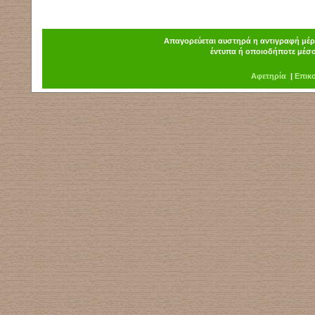
Απαγορεύεται αυστηρά η αντιγραφή μέρο
έντυπα ή οποιοδήποτε μέσο
Α
φ
ετηρία
|
Επικ