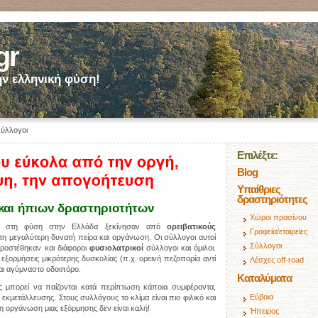
gr
ν ελληνική φύση!
ύλλογοι
Επιλέξτε:
Blog
Υπαίθριες
δραστηριότητες
 και ήπιων δραστηριοτήτων
Χώροι πρασίνου
ις στη φύση στην Ελλάδα ξεκίνησαν από
ορειβατικούς
Γραφεία/εταιρείες
ν τη μεγαλύτερη δυνατή πείρα και οργάνωση. Οι σύλλογοι αυτοί
Σύλλογοι
προστέθηκαν και διάφοροι
φυσιολατρικοί
σύλλογοι και όμιλοι.
εξορμήσεις μικρότερης δυσκολίας (π.χ. ορεινή πεζοπορία αντί
Λέσχες off-road
και αγύμναστο οδοιπόρο.
Καταλύματα
 μπορεί να παίζονται κατά περίπτωση κάποια συμφέροντα,
Εύβοια
εκμετάλλευσης. Στους συλλόγους το κλίμα είναι πιο φιλικό και
ι η οργάνωση μιας εξόρμησης δεν είναι καλή!
Ήπειρος