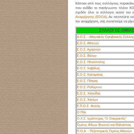
Κάποιοι από τους συλλόγους παρακάτω
που εκδίδει το πασίγνωστο πλέον ΚΟΡ
σχεδόν όλοι οι σύλλογοι αυτού του ε
Αναρρίχησης (ΕΟΟΑ)
. Αν σκοπεύετε να
την αναρρίχηση, σας συνιστούμε να ρίχ
ΣΥΛΛΟΓΟΣ-ΟΜΙΛ
Α.Ο.Σ. - Αθηναϊκός Ορειβατικός Σύλλο
Ε.Ο.Σ. Αθηνών
Ε.Ο.Σ. Αχαρνών
Ε.Ο.Σ. Βόλου
Ε.Ο.Σ. Ηλιούπολης
Ε.Ο.Σ. Καβάλας
Ε.Ο.Σ. Καλαμάτας
Ε.Ο.Σ. Πάτρας
Ε.Ο.Σ. Ρεθύμνου
Ε.Ο.Σ. Χαλκίδας
Ε.Ο.Σ. Χανίων
Ε.Π.Ο.Σ. Φυλής
Ο Πάν
Ο.Χ.Σ. Ιεράπετρας "Ο Σταυραετός"
Όμιλος Φίλων Βουνού και Θάλασσας
Π
.
Ο.Α.
-
Π
εζοπορικός Όμιλος Αθηνών