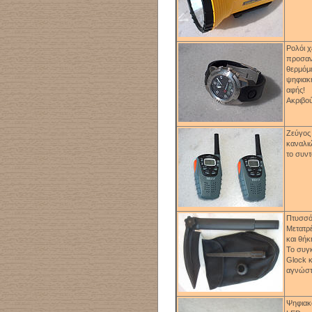
Ρολόι χ
προσανα
θερμόμε
ψηφιακή
αφής!
Ακριβο
Ζεύγος
καναλιώ
το συντ
Πτυσσό
Μετατρέ
και θήκ
Το συγκ
Glock
κ
αγνώστο
Ψηφιακό