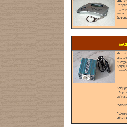
LED,
π
Επιτρέπ
ή χιλιό
Ιδανικό
διαφορε
ΕΞΟ
Μεταλλά
μετατρ
Συνεχό
Χρήσιμ
τροφοδο
Αδιάβρ
πλήρως
ροή νερ
Αντιολι
Πολυεστ
μήκος 