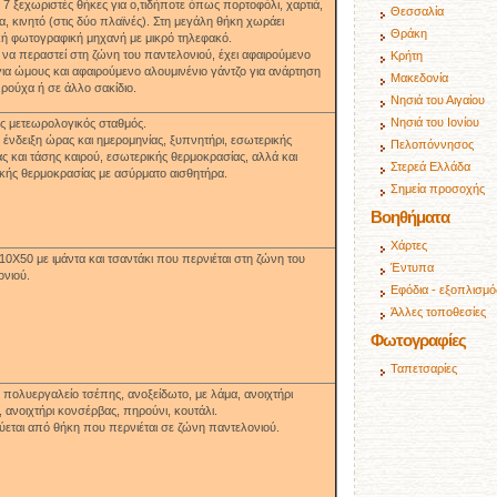
ι 7 ξεχωριστές θήκες για ο,τιδήποτε όπως πορτοφόλι, χαρτιά,
Θεσσαλία
α, κινητό (στις δύο πλαϊνές). Στη μεγάλη θήκη χωράει
Θράκη
κή φωτογραφική μηχανή με μικρό τηλεφακό.
να περαστεί στη ζώνη του παντελονιού, έχει αφαιρούμενο
Κρήτη
για ώμους και αφαιρούμενο αλουμινένιο γάντζο για ανάρτηση
Μακεδονία
 ρούχα ή σε άλλο σακίδιο.
Νησιά του Αιγαίου
Νησιά του Ιονίου
ς μετεωρολογικός σταθμός.
ι ένδειξη ώρας και ημερομηνίας, ξυπνητήρι, εσωτερικής
Πελοπόννησος
ς και τάσης καιρού, εσωτερικής θερμοκρασίας, αλλά και
Στερεά Ελλάδα
κής θερμοκρασίας με ασύρματο αισθητήρα.
Σημεία προσοχής
Βοηθήματα
Χάρτες
10Χ50 με ιμάντα και τσαντάκι που περνιέται στη ζώνη του
Έντυπα
ονιού.
Εφόδια - εξοπλισμό
Άλλες τοποθεσίες
Φωτογραφίες
Ταπετσαρίες
ό πολυεργαλείο τσέπης
,
ανοξείδωτο, με λάμα, ανοιχτήρι
 ανοιχτήρι κονσέρβας, πηρούνι, κουτάλι.
εται από θήκη που περνιέται σε ζώνη παντελονιού.