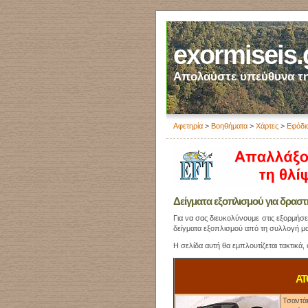
exormiseis.
Απολαύστε υπεύθυνα τη
Αφετηρία
>
Βοηθήματα
>
Χάρτες
>
Εφόδι
Δείγματα εξοπλισμού για δρασ
Για να σας διευκολύνουμε στις εξορμήσει
δείγματα εξοπλισμού από τη συλλογή μ
Η σελίδα αυτή θα εμπλουτίζεται τακτικά
ΑΤ
Τσαντά