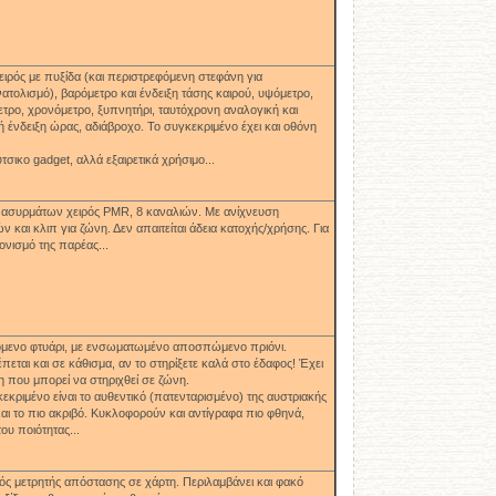
ειρός με πυξίδα (και περιστρεφόμενη στεφάνη για
τολισμό), βαρόμετρο και ένδειξη τάσης καιρού, υψόμετρο,
τρο, χρονόμετρο, ξυπνητήρι, ταυτόχρονη αναλογική και
 ένδειξη ώρας, αδιάβροχο. Το συγκεκριμένο έχει και οθόνη
ύτσικο
gadget
, αλλά εξαιρετικά χρήσιμο...
 ασυρμάτων χειρός
PMR,
8 καναλιών. Με
ανίχνευση
ν και κλιπ για ζώνη. Δεν απαιτείται άδεια κατοχής/χρήσης. Για
ονισμό της παρέας...
μενο φτυάρι, με ενσωματωμένο αποσπώμενο πριόνι.
πεται και σε κάθισμα, αν το στηρίξετε καλά στο έδαφος! Έχει
η που μπορεί να στηριχθεί σε ζώνη.
εκριμένο είναι το αυθεντικό (πατενταρισμένο) της αυστριακής
αι το πιο ακριβό. Κυκλοφορούν και αντίγραφα πιο φθηνά,
υ ποιότητας...
ς μετρητής απόστασης σε χάρτη. Περιλαμβάνει και φακό