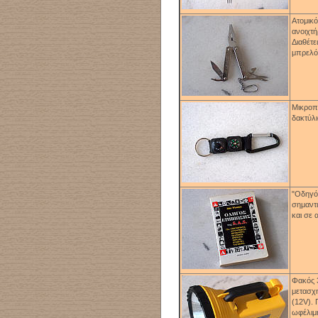
Ατομικ
ανοιχτή
Διαθέτε
μπρελόκ
Μικροπυ
δακτύλι
"Οδηγό
σημαντι
και σε
Φακός 
μετασχη
(
12V).
ωφέλιμ