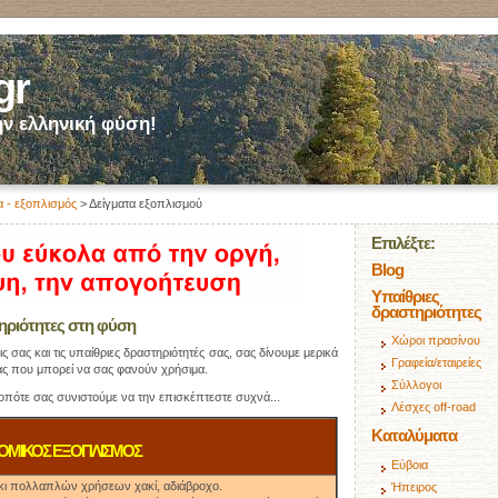
gr
ν ελληνική φύση!
α - εξοπλισμός
> Δείγματα εξοπλισμού
Επιλέξτε:
Blog
Υπαίθριες
δραστηριότητες
τηριότητες στη φύση
Χώροι πρασίνου
ς σας και τις υπαίθριες δραστηριότητές σας, σας δίνουμε μερικά
Γραφεία/εταιρείες
ας που μπορεί να σας φανούν χρήσιμα.
Σύλλογοι
, οπότε σας συνιστούμε να την επισκέπτεστε συχνά...
Λέσχες off-road
Καταλύματα
ΟΜΙΚΟΣ ΕΞΟΠΛΙΣΜΟΣ
Εύβοια
κι πολλαπλών χρήσεων χακί, αδιάβροχο.
Ήπειρος