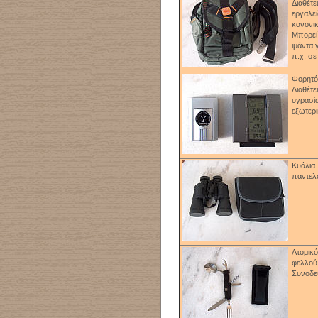
Διαθέτε
εργαλεί
κανονι
Μπορεί 
ιμάντα 
π.χ. σε
Φορητό
Διαθέτε
υγρασία
εξωτερι
Κυάλια 
παντελ
Ατομικ
φελλού,
Συνοδεύ