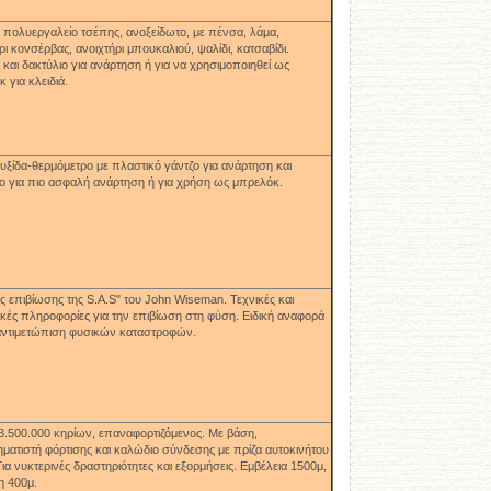
ό πολυεργαλείο τσέπης
,
ανοξείδωτο, με πένσα, λάμα,
ρι κονσέρβας, ανοιχτήρι μπουκαλιού, ψαλίδι, κατσαβίδι.
ι και δακτύλιο για ανάρτηση ή για να χρησιμοποιηθεί ως
 για κλειδιά.
ξίδα-θερμόμετρο με πλαστικό γάντζο για ανάρτηση και
ο για πιο ασφαλή ανάρτηση ή για χρήση ως μπρελόκ.
ς επιβίωσης της
S.A.S"
του
John Wiseman.
Τεχνικές και
κές πληροφορίες για την επιβίωση στη φύση. Ειδική αναφορά
 αντιμετώπιση φυσικών καταστροφών.
3.500.000 κηρίων, επαναφορτιζόμενος. Με βάση,
ματιστή φόρτισης και καλώδιο σύνδεσης με πρίζα αυτοκινήτου
Για νυκτερινές δραστηριότητες και εξορμήσεις. Εμβέλεια 1500μ
,
η 400μ
.