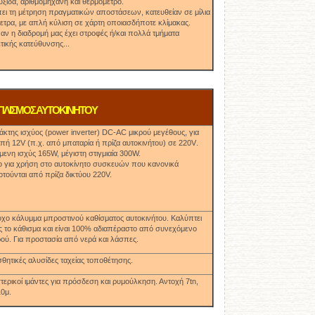
υξίδα, αριθμομηχανή και θερμόμετρο.
ει τη μέτρηση πραγματικών αποστάσεων, κατευθείαν σε μίλια
μετρα, με απλή κύλιση σε χάρτη οποιασδήποτε κλίμακας.
 αν η διαδρομή μας έχει στροφές ή/και πολλά τμήματα
τικής κατεύθυνσης...
ΠΛΙΣΜΟΣ ΑΥΤΟΚΙΝΗΤΟΥ
κτης ισχύος (
power inverter)
DC-AC
μικρού μεγέθους, για
οπή
12V
(π.χ. από μπαταρία ή πρίζα αυτοκινήτου) σε 220
V
.
μενη ισχύς 165
W,
μέγιστη στιγμιαία 300
W.
ο για χρήση στο αυτοκίνητο συσκευών που κανονικά
τούνται από πρίζα δικτύου
220V.
οχο κάλυμμα μπροστινού καθίσματος αυτοκινήτου. Καλύπτει
 το κάθισμα και είναι 100% αδιαπέραστο από συνεχόμενο
ού. Για προστασία από νερά και λάσπες.
σθητικές αλυσίδες ταχείας τοποθέτησης.
ερικοί ιμάντες για πρόσδεση και ρυμούλκηση. Αντοχή
7tn,
10μ.