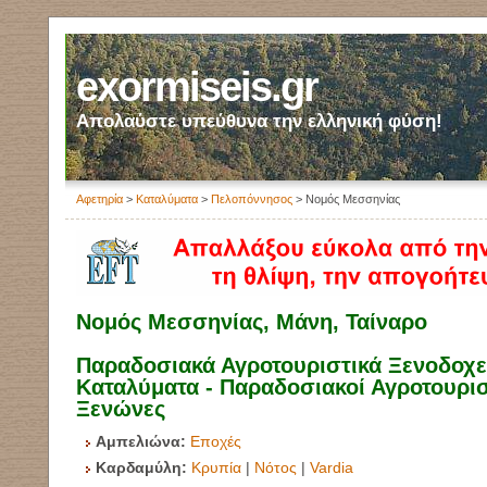
exormiseis.gr
Απολαύστε υπεύθυνα την ελληνική φύση!
Αφετηρία
>
Καταλύματα
>
Πελοπόννησος
> Νομός Μεσσηνίας
Νομός Μεσσηνίας, Μάνη, Ταίναρο
Παραδοσιακά Αγροτουριστικά Ξενοδοχεί
Καταλύματα - Παραδοσιακοί Αγροτουρισ
Ξενώνες
Αμπελιώνα:
Εποχές
Καρδαμύλη:
Κρυπία
|
Νότος
|
Vardia