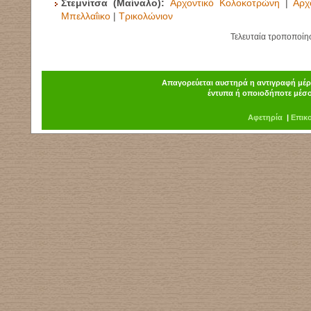
Στεμνίτσα
(Μαίναλο):
Αρχοντικό Κολοκοτρώνη
|
Αρχ
Μπελλαΐικο
|
Τρικολώνιον
Τελευταία τροποποίη
Απαγορεύεται αυστηρά η αντιγραφή μέρο
έντυπα ή οποιοδήποτε μέσο
Α
φ
ετηρία
|
Επικ