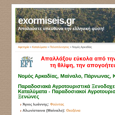
exormiseis.gr
Απολαύστε υπεύθυνα την ελληνική φύση!
Αφετηρία
>
Καταλύματα
>
Πελοπόννησος
> Νομός Αρκαδίας
Νομός Αρκαδίας, Μαίναλο, Πάρνωνας, 
Παραδοσιακά Αγροτουριστικά Ξενοδοχεί
Καταλύματα - Παραδοσιακοί Αγροτουρισ
Ξενώνες
Άγιος Ιωάννης:
Φούντας
Αλωνίσταινα (Μαίναλο):
Θεοξένια