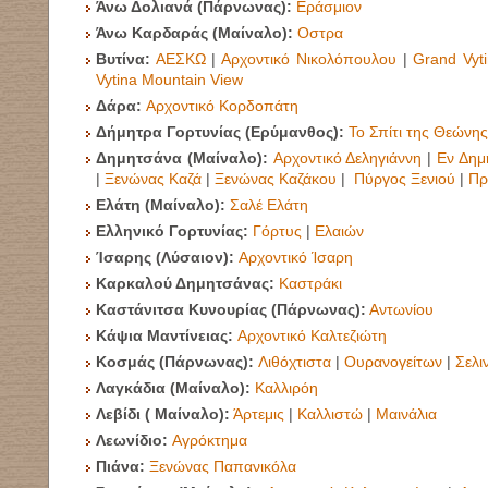
Άνω Δολιανά (Πάρνωνας):
Εράσμιον
Άνω Καρδαράς (Μαίναλο):
Οστρα
Βυτίνα:
ΑΕΣΚΩ
|
Αρχοντικό Νικολόπουλου
|
Grand Vyt
Vytina Mountain View
Δάρα:
Αρχοντικό Κορδοπάτη
Δήμητρα Γορτυνίας (Ερύμανθος):
Το Σπίτι της Θεώνης
Δημητσάνα (Μαίναλο):
Αρχοντικό Δεληγιάννη
|
Εν Δημ
|
Ξενώνας Καζά
|
Ξενώνας Καζάκου
|
Πύργος Ξενιού
|
Πρ
Ελάτη
(Μαίναλο):
Σαλέ Ελάτη
Ελληνικό Γορτυνίας:
Γόρτυς
|
Ελαιών
Ίσαρης (Λύσαιον):
Αρχοντικό Ίσαρη
Καρκαλού Δημητσάνας:
Καστράκι
Καστάνιτσα Κυνουρίας (Πάρνωνας):
Αντωνίου
Κάψια Μαντίνειας:
Αρχοντικό Καλτεζιώτη
Κοσμάς (Πάρνωνας):
Λιθόχτιστα
|
Ουρανογείτων
|
Σελι
Λαγκάδια (Μαίναλο):
Καλλιρόη
Λεβίδι ( Μαίναλο):
Άρτεμις
|
Καλλιστώ
|
Μαινάλια
Λεωνίδιο:
Αγρόκτημα
Πιάνα:
Ξενώνας Παπανικόλα