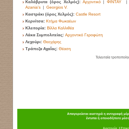
Καλάβρυτα (όρος Χελμός):
Αρχοντικό
|
ΦΙΝΤΑΫ
Azania's
|
Georgios V.
Καστράκι
(όρος Χελμός):
Castle Resort
Κερνίτσα:
Κτήμα Φωκαέων
Κλειτορία:
Βίλλα Καλλιθέα
Λάκα Συμπολιτείας:
Αρχοντικό Γεροφώτη
Λεχούρι:
Θεοχάρης
Τράπεζα Αχαΐας:
Θέαση
Τελευταία τροποποίη
Απαγορεύεται αυστηρά η αντιγραφή μέρο
έντυπα ή οποιοδήποτε μέσο
Α
φ
ετηρία
|
Επικ