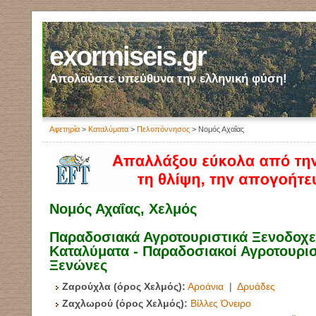
exormiseis.gr
Απολαύστε υπεύθυνα την ελληνική φύση!
Αφετηρία
>
Καταλύματα
>
Πελοπόννησος
> Νομός Αχαΐας
Νομός Αχαΐας, Χελμός
Παραδοσιακά Αγροτουριστικά Ξενοδοχεί
Καταλύματα - Παραδοσιακοί Αγροτουρισ
Ξενώνες
Ζαρούχλα (όρος Χελμός):
Αροάνια
|
Δρυάδες
Ζαχλωρού (όρος Χελμός):
Βίλλες Όνειρο