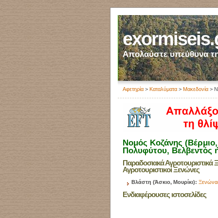
exormiseis.
Απολαύστε υπεύθυνα τη
Αφετηρία
>
Καταλύματα
>
Μακεδονία
> Ν
Νομός Κοζάνης (Βέρμιο, 
Πολυφύτου, Βελβεντός ή
Παραδοσιακά Αγροτουριστικά Ξ
Αγροτουριστικοί Ξενώνες
Βλάστη (Άσκιο, Μουρίκι):
Ξενώνα
Ενδιαφέρουσες ιστοσελίδες