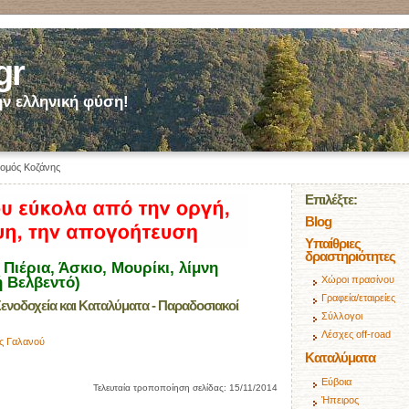
gr
ν ελληνική φύση!
ομός Κοζάνης
Επιλέξτε:
Blog
Υπαίθριες
δραστηριότητες
Πιέρια, Άσκιο, Μουρίκι, λίμνη
 Βελβεντό)
Χώροι πρασίνου
Γραφεία/εταιρείες
ενοδοχεία και Καταλύματα - Παραδοσιακοί
Σύλλογοι
Λέσχες off-road
ς Γαλανού
Καταλύματα
Εύβοια
Τελευταία τροποποίηση σελίδας:
15/11/2014
Ήπειρος