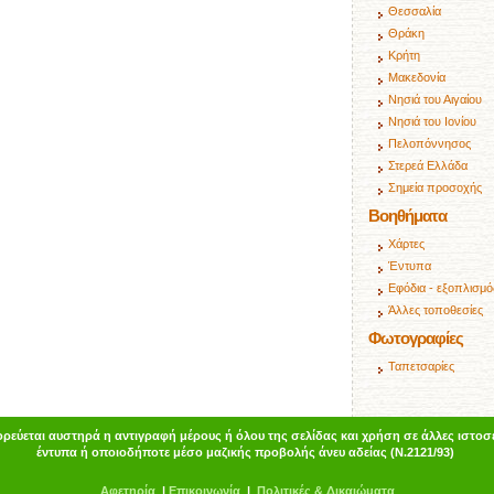
Θεσσαλία
Θράκη
Κρήτη
Μακεδονία
Νησιά του Αιγαίου
Νησιά του Ιονίου
Πελοπόννησος
Στερεά Ελλάδα
Σημεία προσοχής
Βοηθήματα
Χάρτες
Έντυπα
Εφόδια - εξοπλισμό
Άλλες τοποθεσίες
Φωτογραφίες
Ταπετσαρίες
ρεύεται αυστηρά η αντιγραφή μέρους ή όλου της σελίδας και χρήση σε άλλες ιστοσε
έντυπα ή οποιοδήποτε μέσο μαζικής προβολής άνευ αδείας (Ν.2121/93)
Α
φ
ετηρία
|
Επικοινωνία
|
Πολιτικές & Δικαιώματα