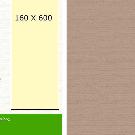
ς
λίδες,