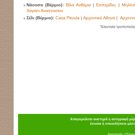
Νάουσα (Βέρμιο):
Βίλα Ανθέμια
|
Εσπερίδες
|
Μηλίτ
Χαγιάτι Αναστασίου
Σέλι (Βέρμιο):
Casa Pitoula
|
Αρχοντικό Αθηνά
|
Αρχοντι
Τελευταία τροποποίη
Απαγορεύεται αυστηρά η αντιγραφή μέρο
έντυπα ή οποιοδήποτε μέσο
Α
φ
ετηρία
|
Επικ