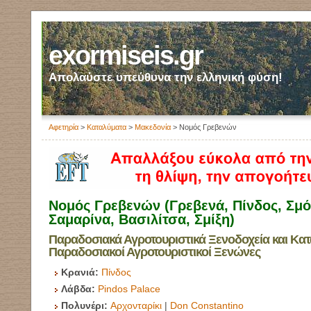
exormiseis.gr
Απολαύστε υπεύθυνα την ελληνική φύση!
Αφετηρία
>
Καταλύματα
>
Μακεδονία
> Νομός Γρεβενών
Νομός Γρεβενών (Γρεβενά, Πίνδος, Σμό
Σαμαρίνα, Βασιλίτσα, Σμίξη)
Παραδοσιακά Αγροτουριστικά Ξενοδοχεία και Κατ
Παραδοσιακοί Αγροτουριστικοί Ξενώνες
Κρανιά:
Πίνδος
Λάβδα:
Pindos Palace
Πολυνέρι:
Αρχονταρίκι
|
Don Constantino