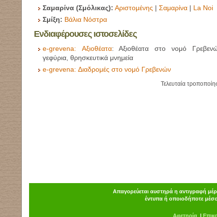
Σαμαρίνα (Σμόλικας):
Αριστομένης
|
Σαμαρίνα
|
La Noi
Σμίξη:
Βάλια Νόστρα
Ενδιαφέρουσες ιστοσελίδες
e-grevena:
Αξιοθέατα
: Αξιοθέατα στο νομό Γρεβενώ
γεφύρια, θρησκευτικά μνημεία
e-grevena:
Διαδρομές στο νομό Γρεβενών
Τελευταία τροποποίη
Απαγορεύεται αυστηρά η αντιγραφή μέρο
έντυπα ή οποιοδήποτε μέσο
Α
φ
ετηρία
|
Επικ