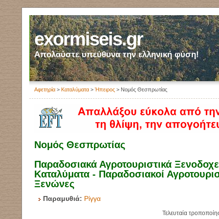
exormiseis.gr
Απολαύστε υπεύθυνα την ελληνική φύση!
Αφετηρία
>
Καταλύματα
>
Ήπειρος
> Νομός Θεσπρωτίας
Νομός Θεσπρωτίας
Παραδοσιακά Αγροτουριστικά Ξενοδοχεί
Καταλύματα - Παραδοσιακοί Αγροτουρισ
Ξενώνες
Παραμυθιά:
Ρίγγα
Τελευταία τροποποίη