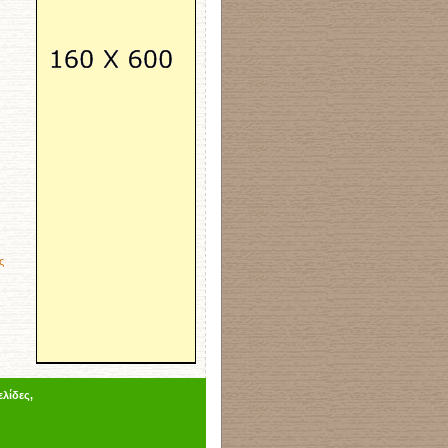
ς
λίδες,