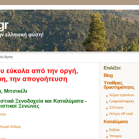
gr
ν ελληνική φύση!
ός Άρτας
Επιλέξτε:
Blog
Υπαίθριες
δραστηριότητες
, Μιτσικέλι
Χώροι πρασίνου
τικά Ξενοδοχεία και Καταλύματα -
Γραφεία/εταιρείες
ιστικοί Ξενώνες
Σύλλογοι
Λέσχες off-road
νείο
Καταλύματα
 Χωριό Κέδρος
Εύβοια
Ήπειρος