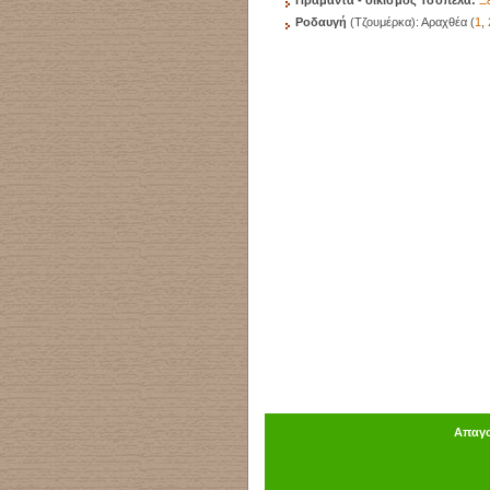
Πράμαντα - οικισμός Τσόπελα:
Ξ
Ροδαυγή
(Τζουμέρκα): Αραχθέα (
1
,
Απαγο