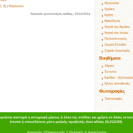
ενίον
Θεσσαλία
2
,
3
) |
Μαρουσιώ
Θράκη
Τελευταία τροποποίηση σελίδας:
15/11/2014
Κρήτη
Μακεδονία
Νησιά του Αιγαίου
Νησιά του Ιονίου
Πελοπόννησος
Στερεά Ελλάδα
Σημεία προσοχής
Βοηθήματα
Χάρτες
Έντυπα
Εφόδια - εξοπλισμό
Άλλες τοποθεσίες
Φωτογραφίες
Ταπετσαρίες
ρεύεται αυστηρά η αντιγραφή μέρους ή όλου της σελίδας και χρήση σε άλλες ιστοσε
έντυπα ή οποιοδήποτε μέσο μαζικής προβολής άνευ αδείας (Ν.2121/93)
Α
φ
ετηρία
|
Επικοινωνία
|
Πολιτικές & Δικαιώματα