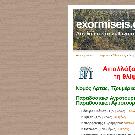
exormiseis.
Απολαύστε υπεύθυνα τη
Αφετηρία
>
Καταλύματα
>
Ήπειρος
> Νομ
Νομός Άρτας, Τζουμέρκα
Παραδοσιακά Αγροτουρισ
Παραδοσιακοί Αγροτουρ
Γέφυρα Πλάκας
(Τζουμέρκα):
Τελω
Κυψέλη
(Τζουμέρκα):
Κυψέλη
Καταρράκτης
(Τζουμέρκα):
Δασικό
Κτιστάδες
(Τζουμέρκα):
Θέασι
ς