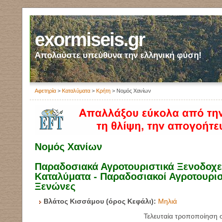
exormiseis.gr
Απολαύστε υπεύθυνα την ελληνική φύση!
Αφετηρία
>
Καταλύματα
>
Κρήτη
> Νομός Χανίων
Νομός Χανίων
Παραδοσιακά Αγροτουριστικά Ξενοδοχεί
Καταλύματα - Παραδοσιακοί Αγροτουρισ
Ξενώνες
Βλάτος Κισσάμου (όρος Κεφάλι):
Μηλιά
Τελευταία τροποποίηση 