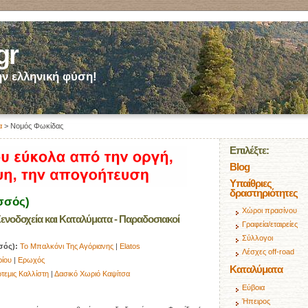
gr
ν ελληνική φύση!
α
> Νομός Φωκίδας
Επιλέξτε:
Blog
Υπαίθριες
δραστηριότητες
σσός)
Χώροι πρασίνου
ενοδοχεία και Καταλύματα - Παραδοσιακοί
Γραφεία/εταιρείες
Σύλλογοι
σός):
Το Μπαλκόνι Της Αγόριανης
|
Elatos
Λέσχες off-road
ρίου
|
Ερωχός
Καταλύματα
τεμις Καλλίστη
|
Δασικό Χωριό Καψίτσα
Εύβοια
Ήπειρος