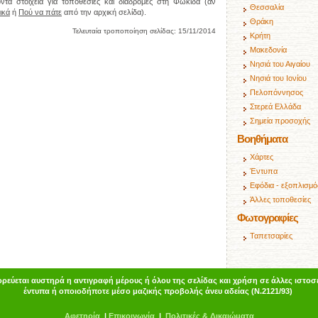
οντα στοιχεία για τοποθεσίες και διαδρομές στη Φωκίδα (αν
Θεσσαλία
ικά
ή
Πού να πάτε
από την αρχική σελίδα).
Θράκη
Τελευταία τροποποίηση σελίδας:
15/11/2014
Κρήτη
Μακεδονία
Νησιά του Αιγαίου
Νησιά του Ιονίου
Πελοπόννησος
Στερεά Ελλάδα
Σημεία προσοχής
Βοηθήματα
Χάρτες
Έντυπα
Εφόδια - εξοπλισμό
Άλλες τοποθεσίες
Φωτογραφίες
Ταπετσαρίες
ρεύεται αυστηρά η αντιγραφή μέρους ή όλου της σελίδας και χρήση σε άλλες ιστοσε
έντυπα ή οποιοδήποτε μέσο μαζικής προβολής άνευ αδείας (Ν.2121/93)
Α
φ
ετηρία
|
Επικοινωνία
|
Πολιτικές & Δικαιώματα