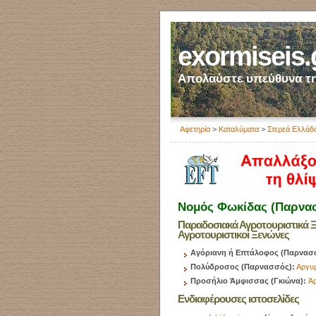
exormiseis.
Απολαύστε υπεύθυνα τη
Αφετηρία
>
Καταλύματα
>
Στερεά Ελλάδ
Νομός Φωκίδας (Παρνα
Παραδοσιακά Αγροτουριστικά Ξ
Αγροτουριστικοί Ξενώνες
Αγόριανη ή Επτάλοφος (Παρνασ
Πολύδροσος (Παρνασσός):
Αργυ
Προσήλιο Άμφισσας (Γκιώνα):
Άρ
Ενδιαφέρουσες ιστοσελίδες