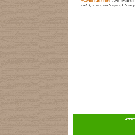
www.fokidanet.com
:
Λίγα ενδιαφέρ
επιλέξετε τους συνδέσμους
Οδοιπορ
Απαγο