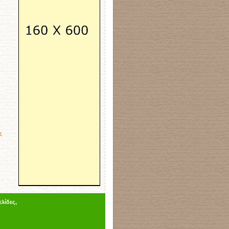
ς
λίδες,